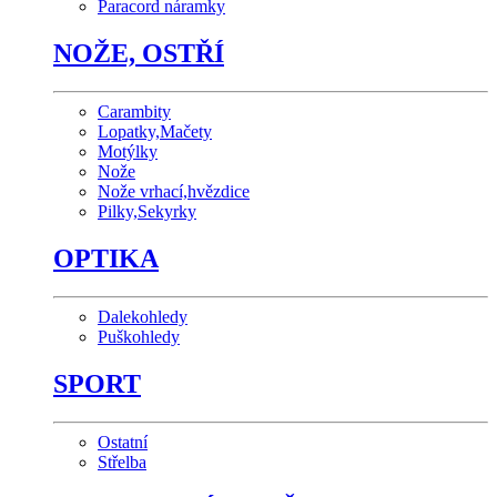
Paracord náramky
NOŽE, OSTŘÍ
Carambity
Lopatky,Mačety
Motýlky
Nože
Nože vrhací,hvězdice
Pilky,Sekyrky
OPTIKA
Dalekohledy
Puškohledy
SPORT
Ostatní
Střelba