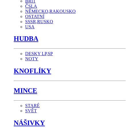
BRIT
ČSLA
NĚMECKO,RAKOUSKO
OSTATNÍ
SSSR,RUSKO
USA
HUDBA
DESKY LP,SP
NOTY
KNOFLÍKY
MINCE
STARÉ
SVĚT
NÁŠIVKY