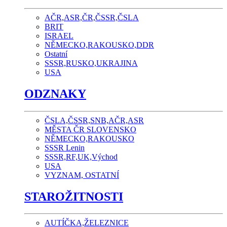
AČR,ASR,ČR,ČSSR,ČSLA
BRIT
ISRAEL
NĚMECKO,RAKOUSKO,DDR
Ostatní
SSSR,RUSKO,UKRAJINA
USA
ODZNAKY
ČSLA,ČSSR,SNB,AČR,ASR
MĚSTA ČR SLOVENSKO
NĚMECKO,RAKOUSKO
SSSR Lenin
SSSR,RF,UK,Východ
USA
VYZNAM, OSTATNÍ
STAROŽITNOSTI
AUTÍČKA,ŽELEZNICE