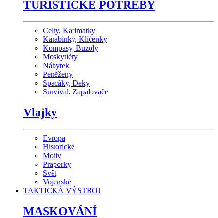
TURISTICKÉ POTŘEBY
Celty, Karimatky
Karabinky, Klíčenky
Kompasy, Buzoly
Moskytiéry
Nábytek
Peněženy
Spacáky, Deky
Survival, Zapalovače
Vlajky
Evropa
Historické
Motiv
Praporky
Svět
Vojenské
TAKTICKÁ VÝSTROJ
MASKOVÁNÍ