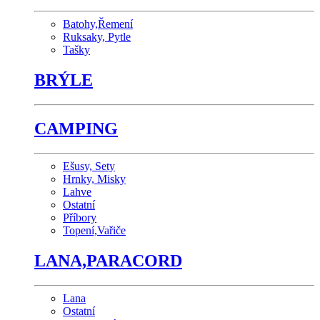
Batohy,Řemení
Ruksaky, Pytle
Tašky
BRÝLE
CAMPING
Ešusy, Sety
Hrnky, Misky
Lahve
Ostatní
Příbory
Topení,Vařiče
LANA,PARACORD
Lana
Ostatní