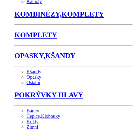
Kalhoty
KOMBINÉZY,KOMPLETY
KOMPLETY
OPASKY,KŠANDY
Kšandy
Opasky
Ostatní
POKRÝVKY HLAVY
Barety
Čepice,Klobouky
Kukly
Zimní