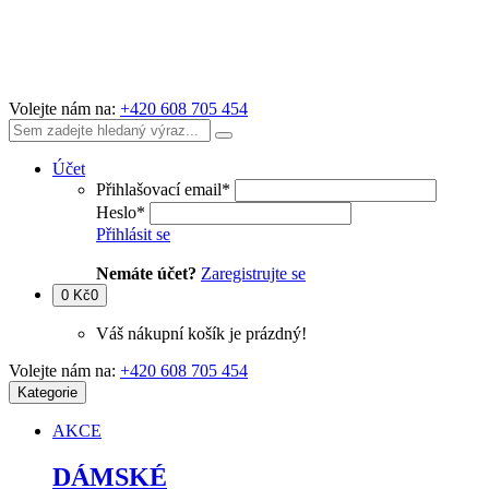
Volejte nám na:
+420 608 705 454
Účet
Přihlašovací email
*
Heslo
*
Přihlásit se
Nemáte účet?
Zaregistrujte se
0 Kč
0
Váš nákupní košík je prázdný!
Volejte nám na:
+420 608 705 454
Kategorie
AKCE
DÁMSKÉ