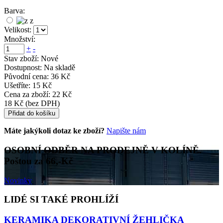
Barva:
z
Velikost:
Množství:
+
-
Stav zboží:
Nové
Dostupnost:
Na skladě
Původní cena:
36 Kč
Ušetříte:
15 Kč
Cena za zboží:
22 Kč
18 Kč
(bez DPH)
Přidat do košíku
Máte jakýkoli dotaz ke zboží?
Napište nám
OSOBNÍ ODBĚR NA PRODEJNĚ V KOLÍNĚ.
Poštou za 66,-Kč
Novinky
LIDÉ SI TAKÉ PROHLÍŽÍ
KERAMIKA DEKORATIVNÍ ŽEHLIČKA