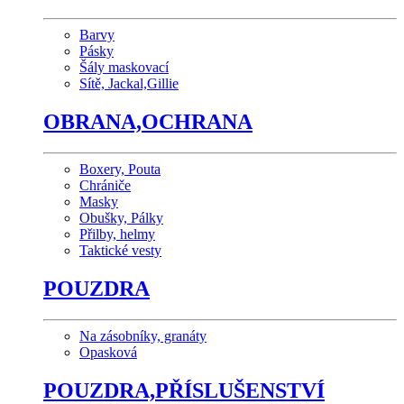
Barvy
Pásky
Šály maskovací
Sítě, Jackal,Gillie
OBRANA,OCHRANA
Boxery, Pouta
Chrániče
Masky
Obušky, Pálky
Přilby, helmy
Taktické vesty
POUZDRA
Na zásobníky, granáty
Opasková
POUZDRA,PŘÍSLUŠENSTVÍ