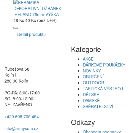
48 Kč
40 Kč (bez DPH)
Detail produktu
Kategorie
AKCE
DÁRKOVÉ POUKÁZKY
Rubešova 58,
NOVINKY
Kolín I,
OBLEČENÍ
280 00 Kolín
OUTDOOR
TAKTICKÁ VÝSTROJ
PO-PÁ: 8:00-17:00
DĚTSKÉ
SO: 8:00-12:00
DÁMSKÉ
NE: ZAVŘENO
SBĚRATELSTVÍ
+420 608 705 454
Odkazy
info@armycom.cz
Obchodní podmínky