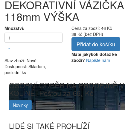
DEKORATIVNÍ VÁZIČKA
118mm VÝŠKA
Množství:
Cena za zboží:
46 Kč
38 Kč
(bez DPH)
Přidat do košíku
-
Máte jakýkoli dotaz ke
zboží?
Napište nám
Stav zboží:
Nové
Dostupnost:
Skladem,
poslední ks
OSOBNÍ ODBĚR NA PRODEJNĚ V
KOLÍNĚ. Poštou za 66,-Kč
Novinky
LIDÉ SI TAKÉ PROHLÍŽÍ