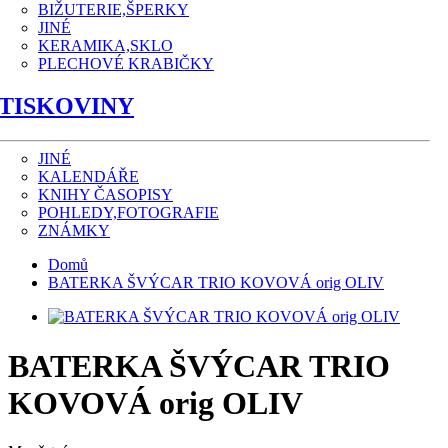
BIŽUTERIE,ŠPERKY
JINÉ
KERAMIKA,SKLO
PLECHOVÉ KRABIČKY
TISKOVINY
JINÉ
KALENDÁŘE
KNIHY ČASOPISY
POHLEDY,FOTOGRAFIE
ZNÁMKY
Domů
BATERKA ŠVÝCAR TRIO KOVOVÁ orig OLIV
BATERKA ŠVÝCAR TRIO
KOVOVÁ orig OLIV