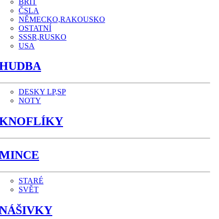
BRIT
ČSLA
NĚMECKO,RAKOUSKO
OSTATNÍ
SSSR,RUSKO
USA
HUDBA
DESKY LP,SP
NOTY
KNOFLÍKY
MINCE
STARÉ
SVĚT
NÁŠIVKY