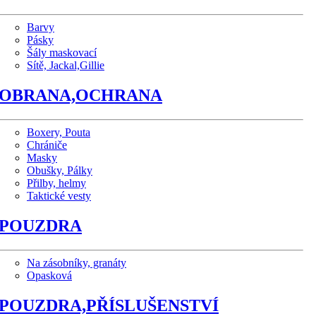
Barvy
Pásky
Šály maskovací
Sítě, Jackal,Gillie
OBRANA,OCHRANA
Boxery, Pouta
Chrániče
Masky
Obušky, Pálky
Přilby, helmy
Taktické vesty
POUZDRA
Na zásobníky, granáty
Opasková
POUZDRA,PŘÍSLUŠENSTVÍ