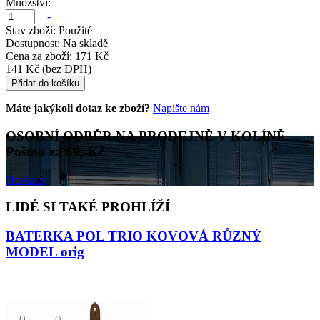
Množství:
+
-
Stav zboží:
Použité
Dostupnost:
Na skladě
Cena za zboží:
171 Kč
141 Kč
(bez DPH)
Přidat do košíku
Máte jakýkoli dotaz ke zboží?
Napište nám
OSOBNÍ ODBĚR NA PRODEJNĚ V KOLÍNĚ.
Poštou za 66,-Kč
Novinky
LIDÉ SI TAKÉ PROHLÍŽÍ
BATERKA POL TRIO KOVOVÁ RŮZNÝ
MODEL orig