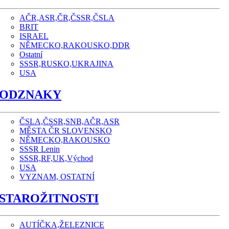
AČR,ASR,ČR,ČSSR,ČSLA
BRIT
ISRAEL
NĚMECKO,RAKOUSKO,DDR
Ostatní
SSSR,RUSKO,UKRAJINA
USA
ODZNAKY
ČSLA,ČSSR,SNB,AČR,ASR
MĚSTA ČR SLOVENSKO
NĚMECKO,RAKOUSKO
SSSR Lenin
SSSR,RF,UK,Východ
USA
VYZNAM, OSTATNÍ
STAROŽITNOSTI
AUTÍČKA,ŽELEZNICE