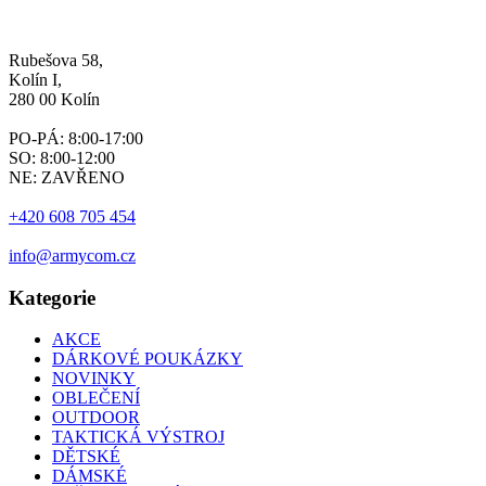
Rubešova 58,
Kolín I,
280 00 Kolín
PO-PÁ: 8:00-17:00
SO: 8:00-12:00
NE: ZAVŘENO
+420 608 705 454
info@armycom.cz
Kategorie
AKCE
DÁRKOVÉ POUKÁZKY
NOVINKY
OBLEČENÍ
OUTDOOR
TAKTICKÁ VÝSTROJ
DĚTSKÉ
DÁMSKÉ