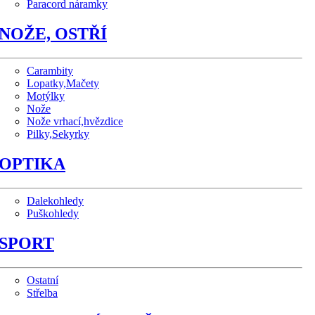
Paracord náramky
NOŽE, OSTŘÍ
Carambity
Lopatky,Mačety
Motýlky
Nože
Nože vrhací,hvězdice
Pilky,Sekyrky
OPTIKA
Dalekohledy
Puškohledy
SPORT
Ostatní
Střelba