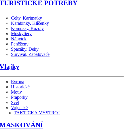
TURISTICKÉ POTŘEBY
Celty, Karimatky
Karabinky, Klíčenky
Kompasy, Buzoly
Moskytiéry
Nábytek
Peněženy
Spacáky, Deky
Survival, Zapalovače
Vlajky
Evropa
Historické
Motiv
Praporky
Svět
Vojenské
TAKTICKÁ VÝSTROJ
MASKOVÁNÍ