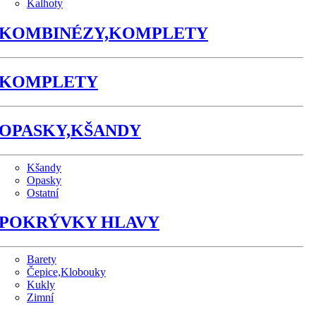
Kalhoty
KOMBINÉZY,KOMPLETY
KOMPLETY
OPASKY,KŠANDY
Kšandy
Opasky
Ostatní
POKRÝVKY HLAVY
Barety
Čepice,Klobouky
Kukly
Zimní