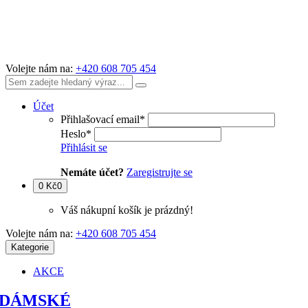
Volejte nám na:
+420 608 705 454
Účet
Přihlašovací email
*
Heslo
*
Přihlásit se
Nemáte účet?
Zaregistrujte se
0 Kč
0
Váš nákupní košík je prázdný!
Volejte nám na:
+420 608 705 454
Kategorie
AKCE
DÁMSKÉ