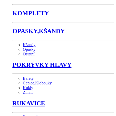
KOMPLETY
OPASKY,KŠANDY
Kšandy
Opasky
Ostatní
POKRÝVKY HLAVY
Barety
Čepice,Klobouky
Kukly
Zimní
RUKAVICE