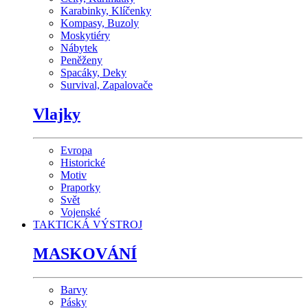
Karabinky, Klíčenky
Kompasy, Buzoly
Moskytiéry
Nábytek
Peněženy
Spacáky, Deky
Survival, Zapalovače
Vlajky
Evropa
Historické
Motiv
Praporky
Svět
Vojenské
TAKTICKÁ VÝSTROJ
MASKOVÁNÍ
Barvy
Pásky