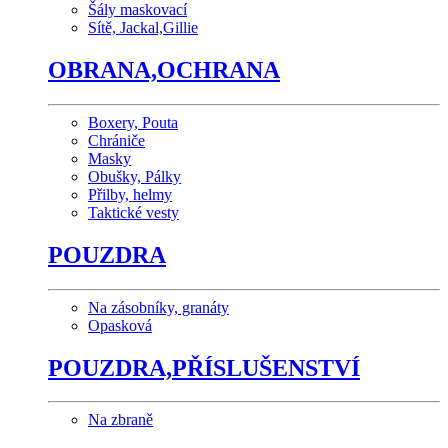
Šály maskovací
Sítě, Jackal,Gillie
OBRANA,OCHRANA
Boxery, Pouta
Chrániče
Masky
Obušky, Pálky
Přilby, helmy
Taktické vesty
POUZDRA
Na zásobníky, granáty
Opasková
POUZDRA,PŘÍSLUŠENSTVÍ
Na zbraně