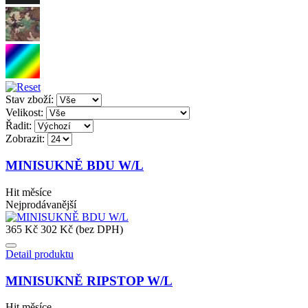
Stav zboží:
Velikost:
Řadit:
Zobrazit:
MINISUKNĚ BDU W/L
Hit měsíce
Nejprodávanější
365 Kč
302 Kč (bez DPH)
Detail produktu
MINISUKNĚ RIPSTOP W/L
Hit měsíce