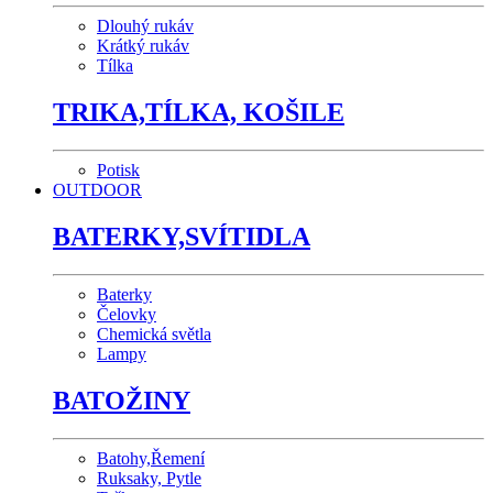
Dlouhý rukáv
Krátký rukáv
Tílka
TRIKA,TÍLKA, KOŠILE
Potisk
OUTDOOR
BATERKY,SVÍTIDLA
Baterky
Čelovky
Chemická světla
Lampy
BATOŽINY
Batohy,Řemení
Ruksaky, Pytle