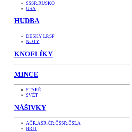
SSSR,RUSKO
USA
HUDBA
DESKY LP,SP
NOTY
KNOFLÍKY
MINCE
STARÉ
SVĚT
NÁŠIVKY
AČR,ASR,ČR,ČSSR,ČSLA
BRIT