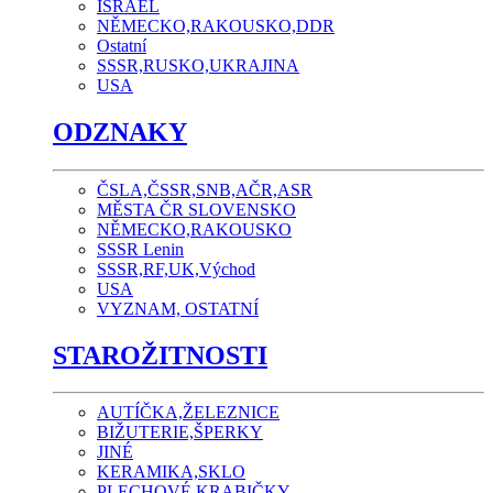
ISRAEL
NĚMECKO,RAKOUSKO,DDR
Ostatní
SSSR,RUSKO,UKRAJINA
USA
ODZNAKY
ČSLA,ČSSR,SNB,AČR,ASR
MĚSTA ČR SLOVENSKO
NĚMECKO,RAKOUSKO
SSSR Lenin
SSSR,RF,UK,Východ
USA
VYZNAM, OSTATNÍ
STAROŽITNOSTI
AUTÍČKA,ŽELEZNICE
BIŽUTERIE,ŠPERKY
JINÉ
KERAMIKA,SKLO
PLECHOVÉ KRABIČKY