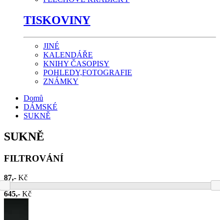
TISKOVINY
JINÉ
KALENDÁŘE
KNIHY ČASOPISY
POHLEDY,FOTOGRAFIE
ZNÁMKY
Domů
DÁMSKÉ
SUKNĚ
SUKNĚ
FILTROVÁNÍ
87,-
Kč
645,-
Kč