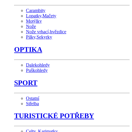
Carambity
Lopatky,Mačety
Motýlky
Nože
Nože vrhací,hvězdice
Pilky,Sekyrky
OPTIKA
Dalekohledy
Puškohledy
SPORT
Ostatní
Střelba
TURISTICKÉ POTŘEBY
Celty, Karimatky