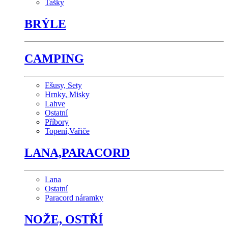
Tašky
BRÝLE
CAMPING
Ešusy, Sety
Hrnky, Misky
Lahve
Ostatní
Příbory
Topení,Vařiče
LANA,PARACORD
Lana
Ostatní
Paracord náramky
NOŽE, OSTŘÍ