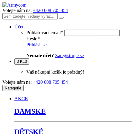
Volejte nám na:
+420 608 705 454
Účet
Přihlašovací email
*
Heslo
*
Přihlásit se
Nemáte účet?
Zaregistrujte se
0 Kč
0
Váš nákupní košík je prázdný!
Volejte nám na:
+420 608 705 454
Kategorie
AKCE
DÁMSKÉ
DĚTSKÉ