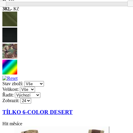
382,-
Kč
Stav zboží:
Velikost:
Řadit:
Zobrazit:
TÍLKO 6-COLOR DESERT
Hit měsíce