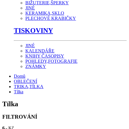
BIŽUTERIE,ŠPERKY
JINÉ
KERAMIKA,SKLO
PLECHOVÉ KRABIČKY
TISKOVINY
JINÉ
KALENDÁŘE
KNIHY ČASOPISY
POHLEDY,FOTOGRAFIE
ZNÁMKY
Domů
OBLEČENÍ
TRIKA,TÍLKA
Tílka
Tílka
FILTROVÁNÍ
6,-
Kč