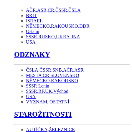
AČR,ASR,ČR,ČSSR,ČSLA
BRIT
ISRAEL
NĚMECKO,RAKOUSKO,DDR
Ostatní
SSSR,RUSKO,UKRAJINA
USA
ODZNAKY
ČSLA,ČSSR,SNB,AČR,ASR
MĚSTA ČR SLOVENSKO
NĚMECKO,RAKOUSKO
SSSR Lenin
SSSR,RF,UK,Východ
USA
VYZNAM, OSTATNÍ
STAROŽITNOSTI
AUTÍČKA,ŽELEZNICE