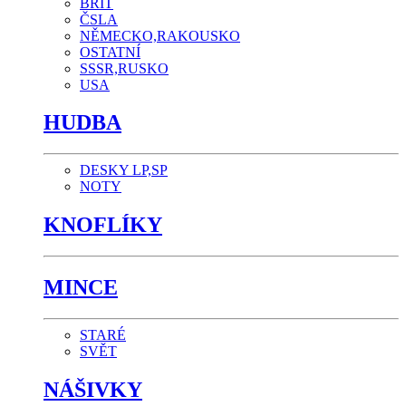
BRIT
ČSLA
NĚMECKO,RAKOUSKO
OSTATNÍ
SSSR,RUSKO
USA
HUDBA
DESKY LP,SP
NOTY
KNOFLÍKY
MINCE
STARÉ
SVĚT
NÁŠIVKY