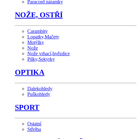
Paracord náramky
NOŽE, OSTŘÍ
Carambity
Lopatky,Mačety
Motýlky
Nože
Nože vrhací,hvězdice
Pilky,Sekyrky
OPTIKA
Dalekohledy
Puškohledy
SPORT
Ostatní
Střelba