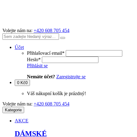
Volejte nám na:
+420 608 705 454
Účet
Přihlašovací email
*
Heslo
*
Přihlásit se
Nemáte účet?
Zaregistrujte se
0 Kč
0
Váš nákupní košík je prázdný!
Volejte nám na:
+420 608 705 454
Kategorie
AKCE
DÁMSKÉ