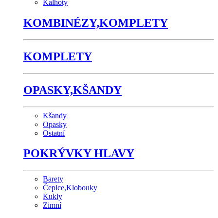
Kalhoty
KOMBINÉZY,KOMPLETY
KOMPLETY
OPASKY,KŠANDY
Kšandy
Opasky
Ostatní
POKRÝVKY HLAVY
Barety
Čepice,Klobouky
Kukly
Zimní