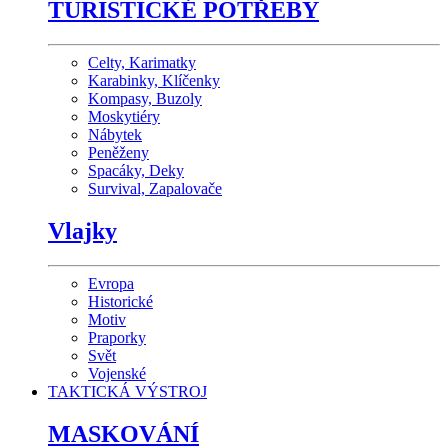
TURISTICKÉ POTŘEBY
Celty, Karimatky
Karabinky, Klíčenky
Kompasy, Buzoly
Moskytiéry
Nábytek
Peněženy
Spacáky, Deky
Survival, Zapalovače
Vlajky
Evropa
Historické
Motiv
Praporky
Svět
Vojenské
TAKTICKÁ VÝSTROJ
MASKOVÁNÍ