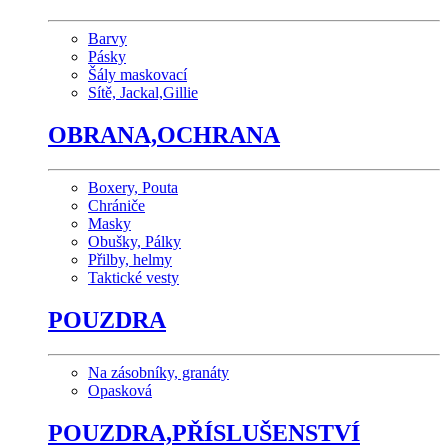
Barvy
Pásky
Šály maskovací
Sítě, Jackal,Gillie
OBRANA,OCHRANA
Boxery, Pouta
Chrániče
Masky
Obušky, Pálky
Přilby, helmy
Taktické vesty
POUZDRA
Na zásobníky, granáty
Opasková
POUZDRA,PŘÍSLUŠENSTVÍ