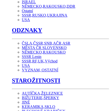
ISRAEL
NĚMECKO,RAKOUSKO,DDR
Ostatní
SSSR,RUSKO,UKRAJINA
USA
ODZNAKY
ČSLA,ČSSR,SNB,AČR,ASR
MĚSTA ČR SLOVENSKO
NĚMECKO,RAKOUSKO
SSSR Lenin
SSSR,RF,UK,Východ
USA
VYZNAM, OSTATNÍ
STAROŽITNOSTI
AUTÍČKA,ŽELEZNICE
BIŽUTERIE,ŠPERKY
JINÉ
KERAMIKA,SKLO