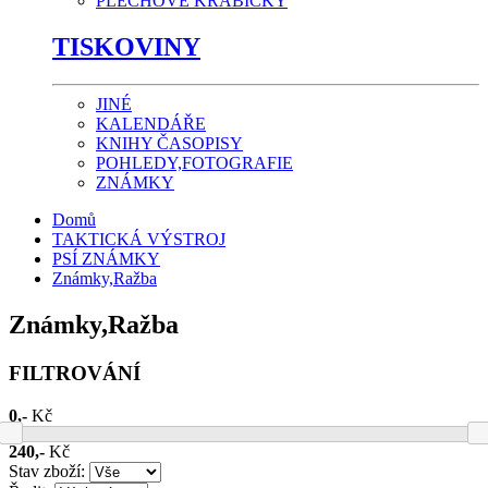
PLECHOVÉ KRABIČKY
TISKOVINY
JINÉ
KALENDÁŘE
KNIHY ČASOPISY
POHLEDY,FOTOGRAFIE
ZNÁMKY
Domů
TAKTICKÁ VÝSTROJ
PSÍ ZNÁMKY
Známky,Ražba
Známky,Ražba
FILTROVÁNÍ
0,-
Kč
240,-
Kč
Stav zboží: