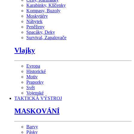
Karabinky, Klíčenky
Kompasy, Buzoly
Moskytiéry
Nábytek
Peněženy
Spacáky, Deky
Survival, Zapalovače
Vlajky
Evropa
Historické
Motiv
Praporky
Svět
Vojenské
TAKTICKÁ VÝSTROJ
MASKOVÁNÍ
Barvy
Pásky