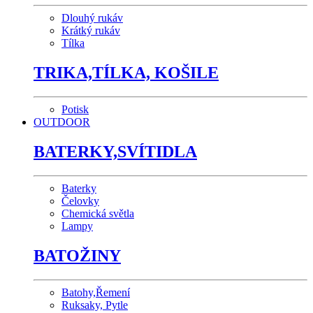
Dlouhý rukáv
Krátký rukáv
Tílka
TRIKA,TÍLKA, KOŠILE
Potisk
OUTDOOR
BATERKY,SVÍTIDLA
Baterky
Čelovky
Chemická světla
Lampy
BATOŽINY
Batohy,Řemení
Ruksaky, Pytle