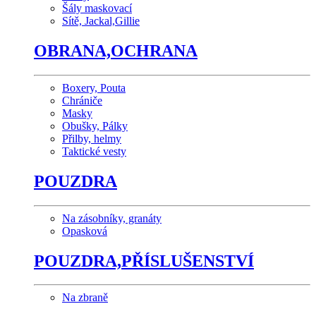
Šály maskovací
Sítě, Jackal,Gillie
OBRANA,OCHRANA
Boxery, Pouta
Chrániče
Masky
Obušky, Pálky
Přilby, helmy
Taktické vesty
POUZDRA
Na zásobníky, granáty
Opasková
POUZDRA,PŘÍSLUŠENSTVÍ
Na zbraně