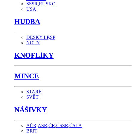
SSSR,RUSKO
USA
HUDBA
DESKY LP,SP
NOTY
KNOFLÍKY
MINCE
STARÉ
SVĚT
NÁŠIVKY
AČR,ASR,ČR,ČSSR,ČSLA
BRIT