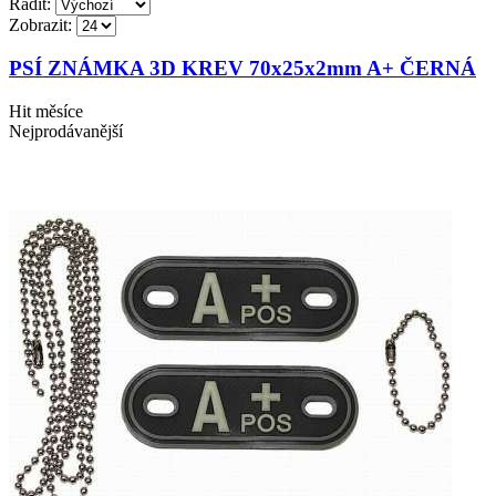
Řadit:
Zobrazit:
PSÍ ZNÁMKA 3D KREV 70x25x2mm A+ ČERNÁ
Hit měsíce
Nejprodávanější