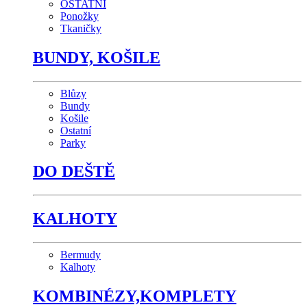
OSTATNÍ
Ponožky
Tkaničky
BUNDY, KOŠILE
Blůzy
Bundy
Košile
Ostatní
Parky
DO DEŠTĚ
KALHOTY
Bermudy
Kalhoty
KOMBINÉZY,KOMPLETY