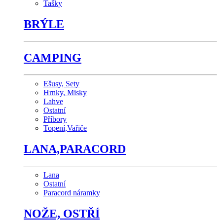
Tašky
BRÝLE
CAMPING
Ešusy, Sety
Hrnky, Misky
Lahve
Ostatní
Příbory
Topení,Vařiče
LANA,PARACORD
Lana
Ostatní
Paracord náramky
NOŽE, OSTŘÍ