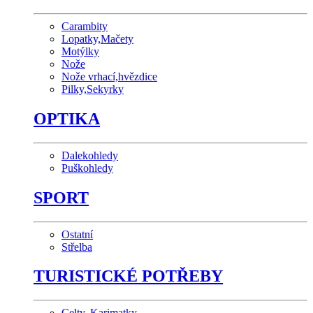
Carambity
Lopatky,Mačety
Motýlky
Nože
Nože vrhací,hvězdice
Pilky,Sekyrky
OPTIKA
Dalekohledy
Puškohledy
SPORT
Ostatní
Střelba
TURISTICKÉ POTŘEBY
Celty, Karimatky