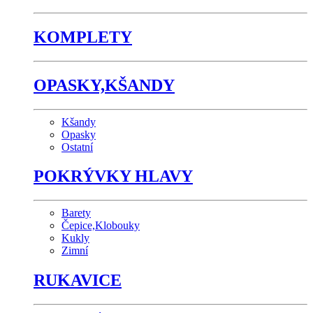
KOMPLETY
OPASKY,KŠANDY
Kšandy
Opasky
Ostatní
POKRÝVKY HLAVY
Barety
Čepice,Klobouky
Kukly
Zimní
RUKAVICE