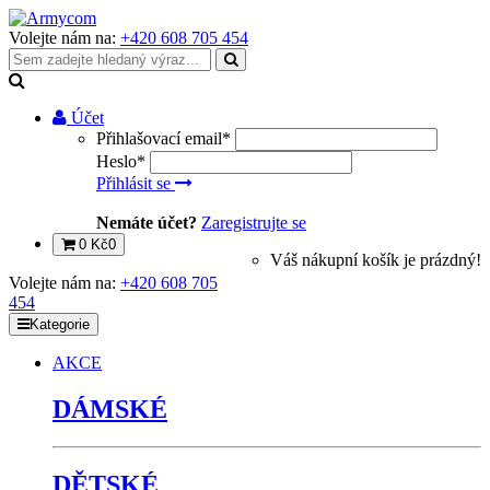
Volejte nám na:
+420 608 705 454
Účet
Přihlašovací email
*
Heslo
*
Přihlásit se
Nemáte účet?
Zaregistrujte se
0 Kč
0
Váš nákupní košík je prázdný!
Volejte nám na:
+420 608 705
454
Kategorie
AKCE
DÁMSKÉ
DĚTSKÉ