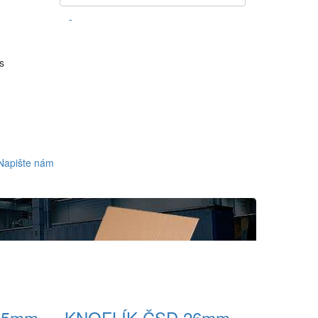
-
s
Napište nám
15mm
KNOFLÍK ČSD 26mm