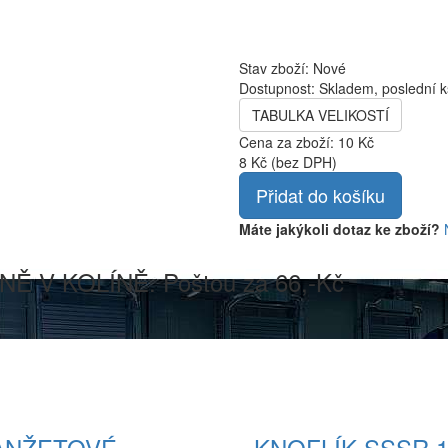
Stav zboží:
Nové
Dostupnost:
Skladem, poslední k
TABULKA VELIKOSTÍ
Cena za zboží:
10 Kč
8 Kč
(bez DPH)
Přidat do košíku
Máte jakýkoli dotaz ke zboží?
V KOLÍNĚ. Poštou za 66,-Kč
ANŽETOVÉ
KNOFLÍK SSSR 