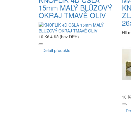
15mm MALÝ BLŮZOVÝ
KN
OKRAJ TMAVĚ OLIV
ZL
26
Hit 
10 Kč
4 Kč (bez DPH)
Detail produktu
10 K
De