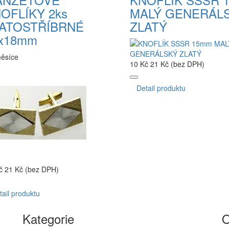
OFLÍKY 2ks
MALÝ GENERÁL
ATOSTŘÍBRNÉ
ZLATÝ
x18mm
měsíce
10 Kč
21 Kč (bez DPH)
Detail produktu
č
21 Kč (bez DPH)
tail produktu
Kategorie
O